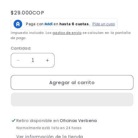
Precio
$29.000COP
habitual
Impuesto incluido. Los
gastos de envío
se calculan en la pantalla
de pago.
Cantidad
Reducir
Aumentar
cantidad
cantidad
para
para
Agregar al carrito
Perfume
Perfume
de
de
Ambiente
Ambiente
y
y
Lencería
Lencería
Eucalipto
Eucalipto
Retiro disponible en
Oficinas Verbena
y
y
Limonaria
Limonaria
Normalmente está listo en 24 horas
Ver información de la tienda