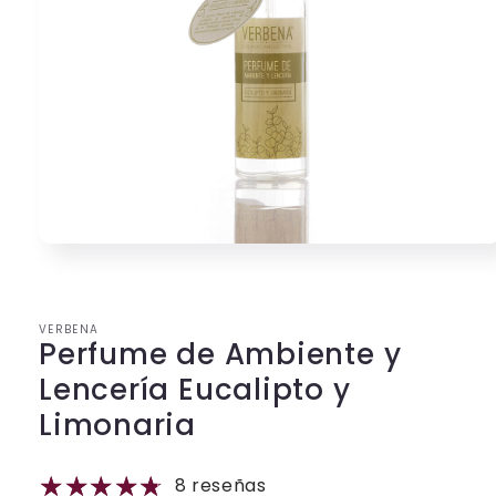
Abrir
elemento
multimedia
1
en
VERBENA
una
Perfume de Ambiente y
ventana
modal
Lencería Eucalipto y
Limonaria
8 reseñas