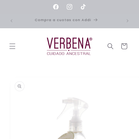
Ir
directamente
Facebook
Instagram
TikTok
al contenido
Compra a cuotas con Addi
Carrito
Ir
directamente
a la
información
del producto