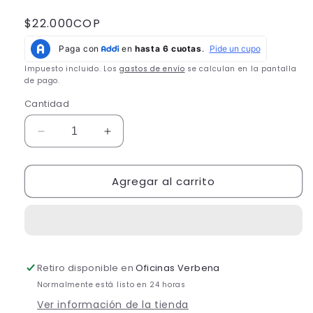
Precio
$22.000COP
habitual
Impuesto incluido. Los
gastos de envío
se calculan en la pantalla
de pago.
Cantidad
Reducir
Aumentar
cantidad
cantidad
para
para
Agregar al carrito
Loción
Loción
Hidratante
Hidratante
Corporal
Corporal
Miel
Miel
150
150
gr
gr
Retiro disponible en
Oficinas Verbena
Normalmente está listo en 24 horas
Ver información de la tienda