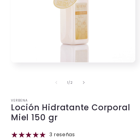
Abrir
elemento
multimedia
1
de
1
/
2
en
una
ventana
modal
VERBENA
Loción Hidratante Corporal
Miel 150 gr
3 reseñas