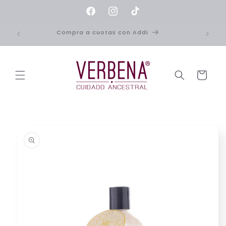
Ir
directamente
Facebook
Instagram
TikTok
al contenido
Compra a cuotas con Addi
Carrito
Ir
directamente
a la
información
del producto