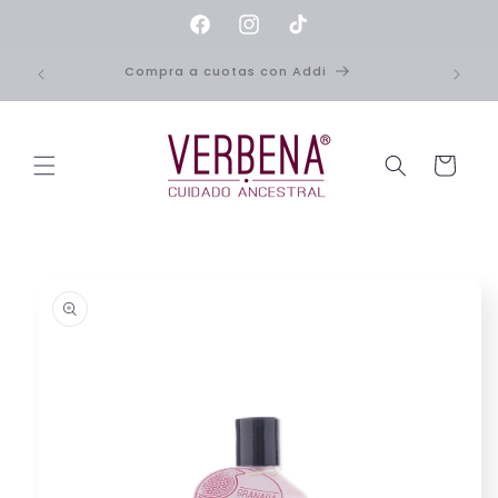
Ir
directamente
Facebook
Instagram
TikTok
al contenido
Compra a cuotas con Addi
Carrito
Ir
directamente
a la
información
del producto