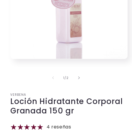
Abrir
elemento
multimedia
1
de
1
/
2
en
una
ventana
modal
VERBENA
Loción Hidratante Corporal
Granada 150 gr
4 reseñas