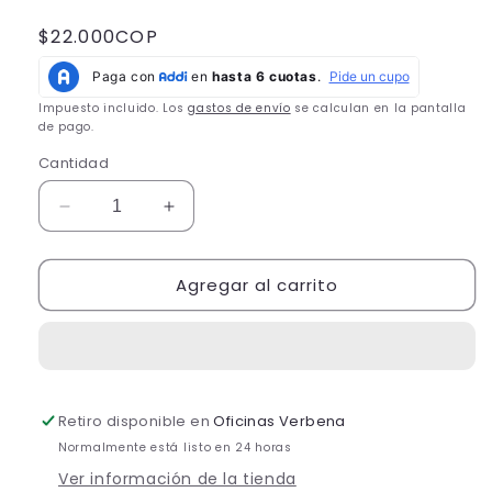
Precio
$22.000COP
habitual
Impuesto incluido. Los
gastos de envío
se calculan en la pantalla
de pago.
Cantidad
Reducir
Aumentar
cantidad
cantidad
para
para
Agregar al carrito
Loción
Loción
Hidratante
Hidratante
Corporal
Corporal
Granada
Granada
150
150
gr
gr
Retiro disponible en
Oficinas Verbena
Normalmente está listo en 24 horas
Ver información de la tienda